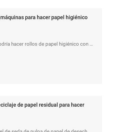
 máquinas para hacer papel higiénico
Esta máquina podría hacer rollos de papel higiénico con papel residual o cualquier planta natural. Yidafa es fabricante profesional de máquinas de papel higiénico en China.
ciclaje de papel residual para hacer
máquina de papel de seda de pulpa de papel de desecho reciclado