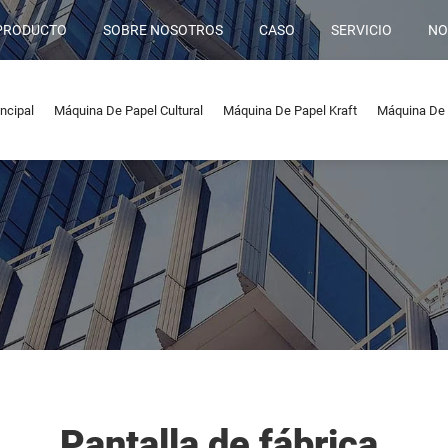
PRODUCTO
SOBRE NOSOTROS
CASO
SERVICIO
NO
ncipal
Máquina De Papel Cultural
Máquina De Papel Kraft
Máquina De 
Pantalla de fábrica.