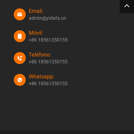
Email:
admin@yidafa.cn
Móvil:
+86 18561350155
Teléfono:
+86 18561350155
Whatsapp:
+86 18561350155