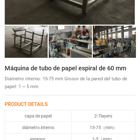
Máquina de tubo de papel espiral de 60 mm
Diámetro interno: 15-75 mm Grosor de la pared del tubo de
papel: 1 ~ 5 mm
PRODUCT DETAILS
capa de papel
2-7layers
diámetro interno
15-75（mm）
espesor
1-5（mm）