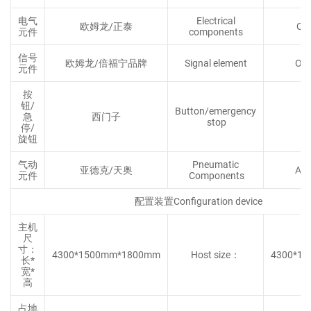
电气
Electrical
欧姆龙/正泰
Om
元件
components
信号
欧姆龙/倍福宁品牌
Signal element
Om
元件
按
钮/
Button/emergency
急
西门子
stop
停/
旋钮
气动
Pneumatic
亚德克/天奥
Air
元件
Components
配置装置Configuration device
主机
尺
寸：
4300*1500mm*1800mm
Host size：
4300*1
长*
宽*
高
占地