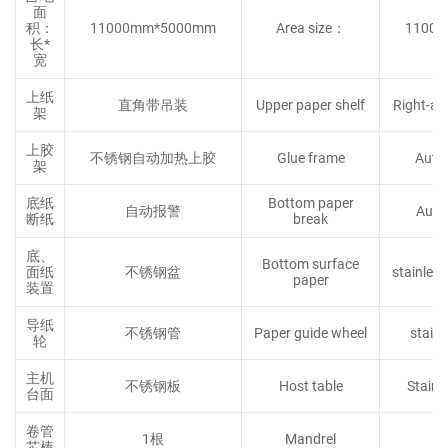
面
积：
11000mm*5000mm
Area size：
1100
长*
宽
上纸
直角带吊装
Upper paper shelf
Right-ang
架
上胶
不锈钢自动加热上胶
Glue frame
Auto
架
底纸
Bottom paper
自动报警
Auto
断纸
break
底、
Bottom surface
面纸
不锈钢盆
stainless
paper
装置
导纸
不锈钢管
Paper guide wheel
stainl
轮
主机
不锈钢板
Host table
Stainle
台面
卷管
1根
Mandrel
芯棒