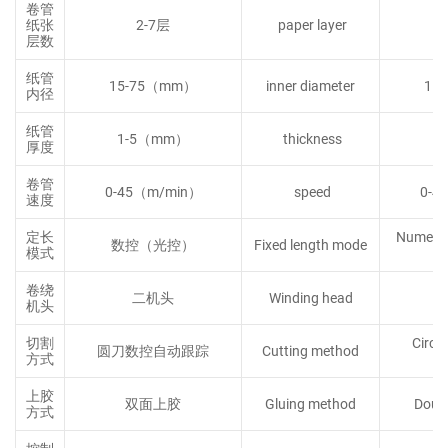
卷管
纸张
2-7层
paper layer
2
层数
纸管
15-75（mm）
inner diameter
15
内径
纸管
1-5（mm）
thickness
1
厚度
卷管
0-45（m/min）
speed
0-4
速度
定长
Numerica
数控（光控）
Fixed length mode
模式
卷绕
二机头
Winding head
T
机头
切割
Circu
圆刀数控自动跟踪
Cutting method
方式
a
上胶
双面上胶
Gluing method
Doubl
方式