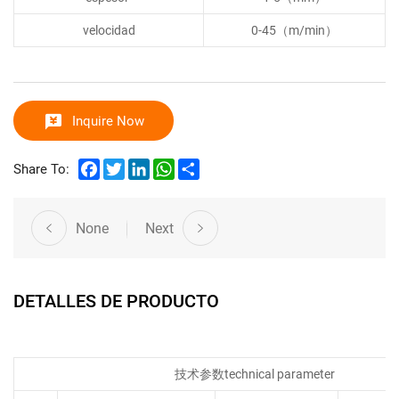
velocidad
0-45（m/min）
Inquire Now
Facebook
Twitter
LinkedIn
WhatsApp
Share
Share To:
None
Next
DETALLES DE PRODUCTO
技术参数technical parameter