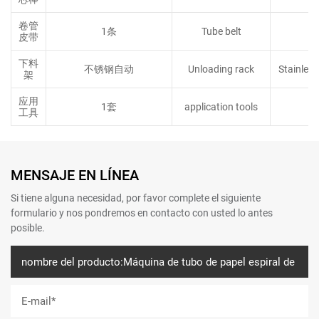
卷管
1条
Tube belt
皮带
下料
不锈钢自动
Unloading rack
Stainless
架
应用
1套
application tools
工具
MENSAJE EN LÍNEA
Si tiene alguna necesidad, por favor complete el siguiente
formulario y nos pondremos en contacto con usted lo antes
posible.