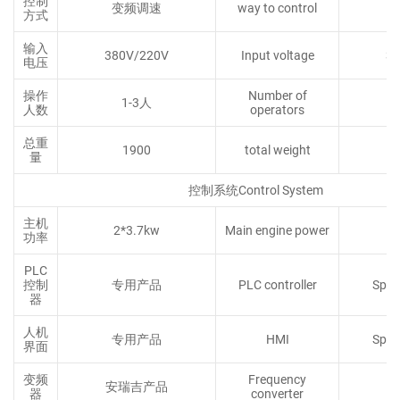
控制
变频调速
way to control
F
方式
输入
380V/220V
Input voltage
38
电压
操作
Number of
1-3人
人数
operators
总重
1900
total weight
量
控制系统Control System
主机
2*3.7kw
Main engine power
功率
PLC
控制
专用产品
PLC controller
Spec
器
人机
专用产品
HMI
Spec
界面
变频
Frequency
安瑞吉产品
器
converter